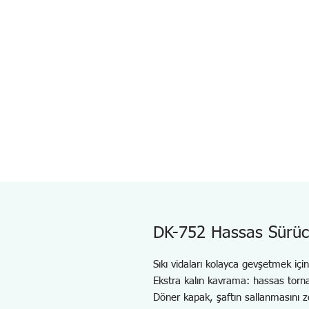
DK-752 Hassas Sürü
Sıkı vidaları kolayca gevşetmek içi
Ekstra kalın kavrama: hassas torna
Döner kapak, şaftın sallanmasını zorla