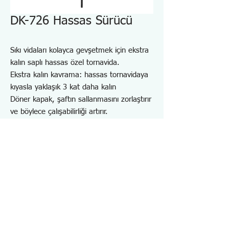
DK-726 Hassas Sürücü
Sıkı vidaları kolayca gevşetmek için ekstra
kalın saplı hassas özel tornavida.
Ekstra kalın kavrama: hassas tornavidaya
kıyasla yaklaşık 3 kat daha kalın
Döner kapak, şaftın sallanmasını zorlaştırır
ve böylece çalışabilirliği artırır.
Yuvarlanma önleyici tasarım
Altıgen başlı vidaları (Torx vidaları) takmak
ve çıkarmak için.
Cep telefonları, PHS, kablosuz cihazlar,
PC'ler, ev tipi oyun makineleri vb. bakımları
için.
Özellikler DK726