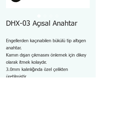
DHX-03 Açısal Anahtar
Engellerden kaçınabilen bükülü tip altıgen
anahtar.
Kamın dışarı çıkmasını önlemek için dikey
olarak itmek kolaydır.
3.0mm kalınlığında özel çelikten
üretilmiştir.
Kolay kavranabilen tüp ile donatılmıştır
Altıgen başlı cıvataların takılması ve
çıkarılması için.
Dar ve derin yerlerde çalışmaya da
uygundur.
Bahşiş boyutu : ⊕No.2, ⊝6.0