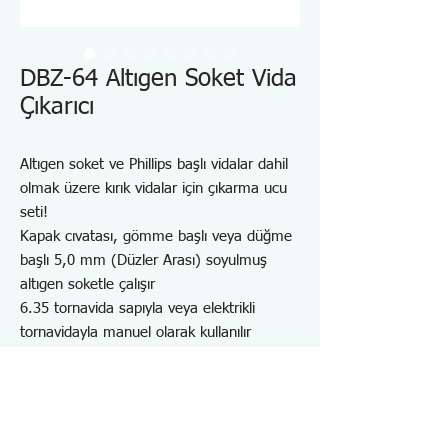
DBZ-64 Altıgen Soket Vida
Çıkarıcı
Altıgen soket ve Phillips başlı vidalar dahil
olmak üzere kırık vidalar için çıkarma ucu
seti!
Kapak cıvatası, gömme başlı veya düğme
başlı 5,0 mm (Düzler Arası) soyulmuş
altıgen soketle çalışır
6.35 tornavida sapıyla veya elektrikli
tornavidayla manuel olarak kullanılır
Keskin ve ince uçlu spiral uç, kaymadan
altıgen soketi kavrar.
Elektrikli matkap kullanılarak pilot delik
açılırsa Phillips, Torx vb. diğer vidalı miller