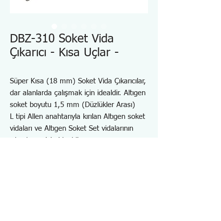
DBZ-310 Soket Vida
Çıkarıcı - Kısa Uçlar -
Süper Kısa (18 mm) Soket Vida Çıkarıcılar,
dar alanlarda çalışmak için idealdir. Altıgen
soket boyutu 1,5 mm (Düzlükler Arası)
L tipi Allen anahtarıyla kırılan Altıgen soket
vidaları ve Altıgen Soket Set vidalarının
çıkarılması için idealdir
Toplam uzunluk sadece 18 mm
Dar alanlarda çalışmak için DR-27 Ofset
Cırcırlı Sürücü (Opsiyon) ile çalışır.
Ulaşılması zor alanlarda çalışmak için DR-
26 veya DR-28 Bit Tutucuya (Opsiyon)
takılabilir