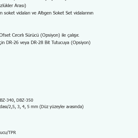
lükler Arası)
gen soket vidaları ve Altıgen Soket Set vidalarının
set Cırcırlı Sürücü (Opsiyon) ile çalışır.
 için DR-26 veya DR-28 Bit Tutucuya (Opsiyon)
DBZ-340, DBZ-350
idası/2,5, 3, 4, 5 mm (Düz yüzeyler arasında)
tucu/TPR