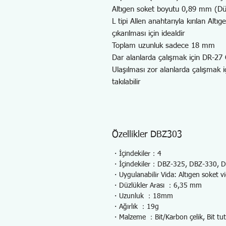
Altıgen soket boyutu 0,89 mm (Düz
L tipi Allen anahtarıyla kırılan Altı
çıkarılması için idealdir
Toplam uzunluk sadece 18 mm
Dar alanlarda çalışmak için DR-27 Of
Ulaşılması zor alanlarda çalışmak
takılabilir
Özellikler DBZ303
・İçindekiler：4
・İçindekiler：DBZ-325, DBZ-330, 
・Uygulanabilir Vida: Altıgen soket v
・Düzlükler Arası ：6,35 mm
・Uzunluk ：18mm
・Ağırlık ：19g
・Malzeme ：Bit/Karbon çelik, Bit tu