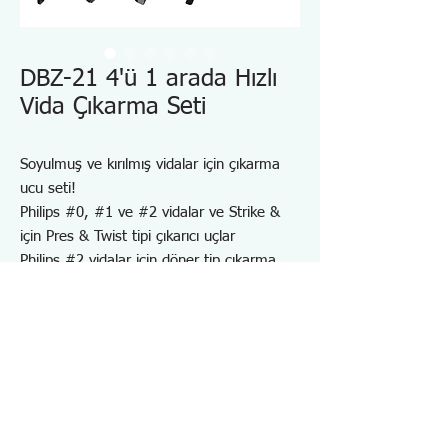
DBZ-21 4'ü 1 arada Hızlı
Vida Çıkarma Seti
Soyulmuş ve kırılmış vidalar için çıkarma
ucu seti!
Philips #0, #1 ve #2 vidalar ve Strike &
için Pres & Twist tipi çıkarıcı uçlar
Philips #2 vidalar için döner tip çıkarma
uçları
6.35 sürücü koluyla manuel olarak kullanılır
(Model DZ-70 önerilir)
Plastik taşıma çantasıyla birlikte gelir
Bit boyutu : 105mm x Altıgen 6,35mm
Malzeme: Yüksek karbonlu çelik