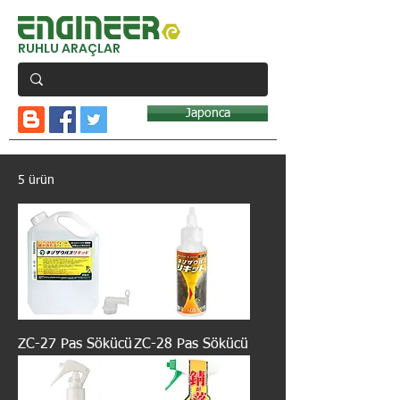
RUHLU ARAÇLAR
Japonca
5 ürün
ZC-27 Pas Sökücü
ZC-28 Pas Sökücü