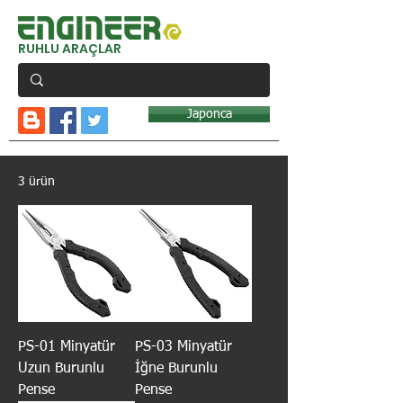
RUHLU ARAÇLAR
Japonca
3 ürün
PS-01 Minyatür
PS-03 Minyatür
Uzun Burunlu
İğne Burunlu
Pense
Pense