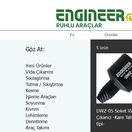
RUHLU ARAÇLAR
Ev
Ürünler
5 ürün
Göz At:
Yeni Ürünler
Vida Çıkarımı
Sıkılaştırma
Tutma / Sıkıştırma
Kesme
İşleme Araçları
Soyunma
Kıvrım
DWZ-05 Soket V
Lehimleme
Çıkarıcı -Kare Tah
Denetleme
tipi-
Araç Takımı