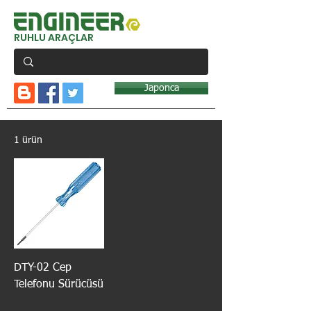
RUHLU ARAÇLAR
Japonca
1 ürün
DTY-02 Cep
Telefonu Sürücüsü