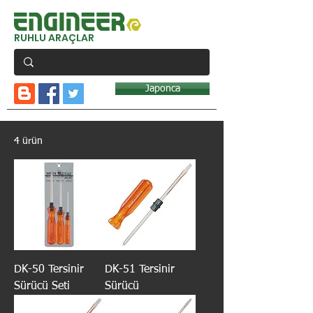
RUHLU ARAÇLAR
Japonca
4 ürün
DK-50 Tersinir
DK-51 Tersinir
Sürücü Seti
Sürücü