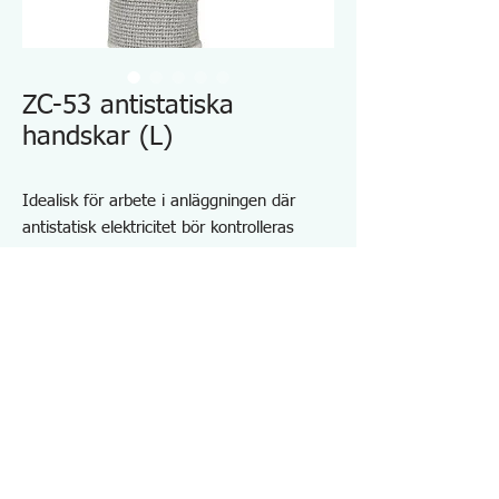
ZC-53 antistatiska
handskar (L)
Idealisk för arbete i anläggningen där
antistatisk elektricitet bör kontrolleras
Ytresistivitet: 10e6 ~ 10e8 ohm
Sömlös och dammfri monofilament
Tvättbar med vanligt tvättmedel
Material
Tyg: nylon 75% akryl 25%
Beläggning: polyuretanharts
Specifikationer ZC53