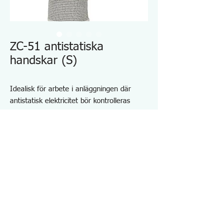
ZC-51 antistatiska
handskar (S)
Idealisk för arbete i anläggningen där
antistatisk elektricitet bör kontrolleras
Ytresistivitet: 10e6 ~ 10e8 ohm
Sömlös och dammfri monofilament
Tvättbar med vanligt tvättmedel
Material
Tyg: nylon 75% akryl 25%
Beläggning: polyuretanharts
Specifikationer ZC51