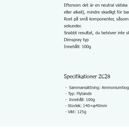
Eftersom det är en neutral vätska 
eller alkali), mindre skadligt för ba
Rost på små komponenter, såsom r
sekunder.
Snabbt resultat, du behöver inte s
Dimspray typ
Innehåll: 100g
Specifikationer ZC28
・ Sammansättning: Ammoniumtiogl
・Typ: Flytande
・ Innehåll: 100g
・Storlek: 140×φ40mm
・Vikt: 125g