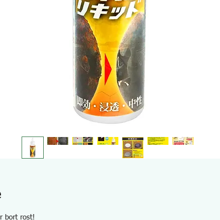
e
 bort rost!