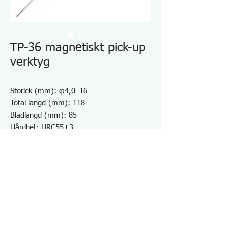
TP-36 magnetiskt pick-up
verktyg
Storlek (mm): φ4,0–16
Total längd (mm): 118
Bladlängd (mm): 85
Hårdhet: HRC55±3
Vikt (g): 79
Hole Reamer idealisk för plåt,
aluminiumplåt, etc.
För brotschning av hål och avgradning av
rör
Kolstål