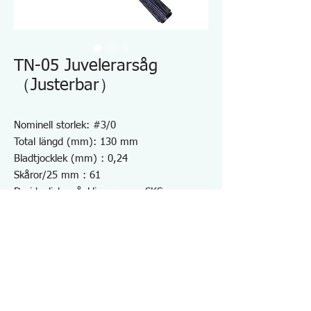
TN-05 Juvelerarsåg
（Justerbar）
Nominell storlek: #3/0
Total längd (mm): 130 mm
Bladtjocklek (mm) : 0,24
Skåror/25 mm : 61
De idealiska sågklingorna av SKS
specialstållegering med det tekniska
kunnandet.
Helt värmebehandlat sågblad av bästa
kvalitet
Ädelmetaller
12 st