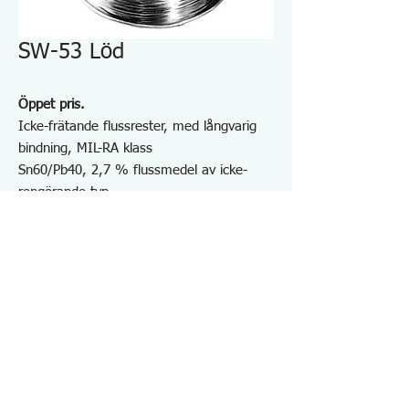
SW-53 Löd
Öppet pris.
Icke-frätande flussrester, med långvarig
bindning, MIL-RA klass
Sn60/Pb40, 2,7 % flussmedel av icke-
rengörande typ
Lämplig för rostfritt stål och nickel
Penntyp: φ0,6 mm(15g), φ0,8mm(20g),
φ1,0mm(35g) & φ1,2mm(40g)
Spoletyp: Variation av φ0,6~1,2mm i
500g eller 1000g
Specifikationer SW53
・Wire Diam. ： 1,6 mm