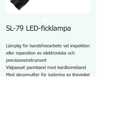
SL-79 LED-ficklampa
Lämplig för handsfreearbete vid inspektion
eller reparation av elektroniska och
precisionsinstrument
Välpassat pannband med kardborreband
Med skruvmutter för justering av linsvinkel
Användbar även när du bär glasögon för
användaren
Förstoring: 1,8X
Lätt att byta ut objektivet mot ett
reservobjektiv med olika förstoringar
Vikt: 180g