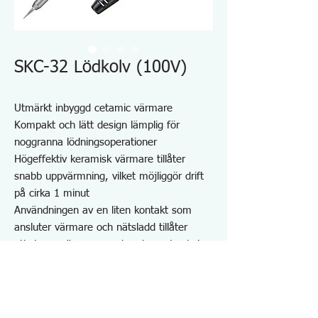
SKC-32 Lödkolv (100V)
Utmärkt inbyggd cetamic värmare
Kompakt och lätt design lämplig för
noggranna lödningsoperationer
Högeffektiv keramisk värmare tillåter
snabb uppvärmning, vilket möjliggör drift
på cirka 1 minut
Användningen av en liten kontakt som
ansluter värmare och nätsladd tillåter
utbyte av värmare med en knapptryckning
Kort längd från grepp till spets för enkel
användning
Skruvspets tillåter enkelt utbyte av spetsar
Perfekt för exakt lödning med vass