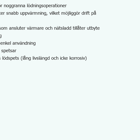
ör noggranna lödningsoperationer
ter snabb uppvärmning, vilket möjliggör drift på
om ansluter värmare och nätsladd tillåter utbyte
g
r enkel användning
v spetsar
 lödspets (lång livslängd och icke korrosiv)