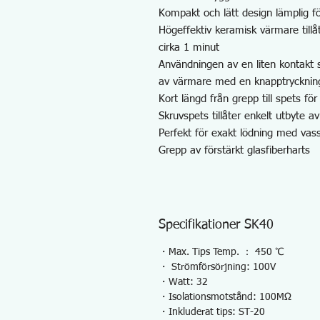
Kompakt och lätt design lämplig f
Högeffektiv keramisk värmare tillå
cirka 1 minut
Användningen av en liten kontakt s
av värmare med en knapptrycknin
Kort längd från grepp till spets fö
Skruvspets tillåter enkelt utbyte a
Perfekt för exakt lödning med vass
Grepp av förstärkt glasfiberharts
Specifikationer SK40
・Max. Tips Temp. ： 450 ℃
・ Strömförsörjning: 100V
・Watt: 32
・Isolationsmotstånd: 100MΩ
・Inkluderat tips: ST-20