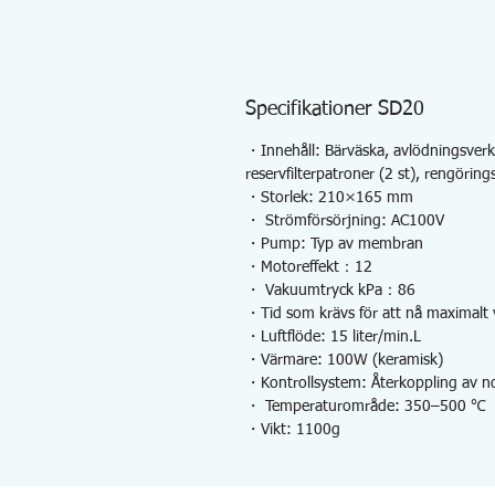
Specifikationer SD20
・Innehåll: Bärväska, avlödningsverkt
reservfilterpatroner (2 st), rengörings
・Storlek: 210×165 mm
・ Strömförsörjning: AC100V
・Pump: Typ av membran
・Motoreffekt：12
・ Vakuumtryck kPa：86
・Tid som krävs för att nå maximal
・Luftflöde: 15 liter/min.L
・Värmare: 100W (keramisk)
・Kontrollsystem: Återkoppling av no
・ Temperaturområde: 350–500 ℃
・Vikt: 1100g