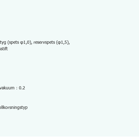
yg (spets φ1,0), reservspets (φ1,5),
stift
t vakuum：0.2
llkorsningstyp