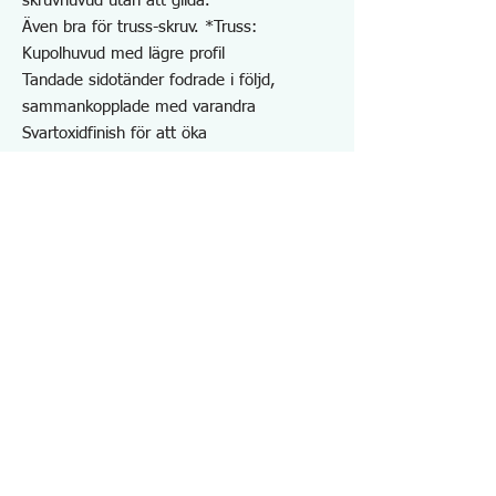
skruvhuvud utan att glida.
Även bra för truss-skruv. *Truss:
Kupolhuvud med lägre profil
Tandade sidotänder fodrade i följd,
sammankopplade med varandra
Svartoxidfinish för att öka
rostbeständigheten!
Tack vare T-formade smideshandtag
kommer handtagshylsan inte att vrida sig
eller glida av vid tung användning.
Listhål för 1/TT, 2/TT kabel utrustad
För uttagning av skalade, skadade,
rostade, frusna, specialformade skruvar
Idealisk för reparation och underhåll av
maskiner, bilar, motorcyklar, cyklar, fartyg,
flygplan, möbler, etc.
Kropp/kolstål, handtagshylsa/elastomer
(TPR)