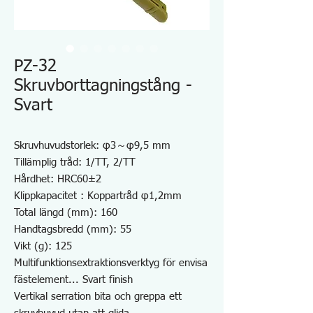
PZ-32
Skruvborttagningstång -
Svart
Skruvhuvudstorlek: φ3～φ9,5 mm
Tillämplig tråd: 1/TT, 2/TT
Hårdhet: HRC60±2
Klippkapacitet : Koppartråd φ1,2mm
Total längd (mm): 160
Handtagsbredd (mm): 55
Vikt (g): 125
Multifunktionsextraktionsverktyg för envisa
fästelement... Svart finish
Vertikal serration bita och greppa ett