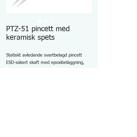
PTZ-51 pincett med
keramisk spets
Statiskt avledande svartbelagd pincett
ESD-säkert skaft med epoxibeläggning,
idealiskt för hantering av statisk känsliga
komponenter (1x10E5 till 10E8 ohm)
Antimagnetisk och icke-korrosiv kropp i
rostfritt stål
Halkfri och bländfri robust yta för
stressfritt arbete
Specifikationer PTZ51