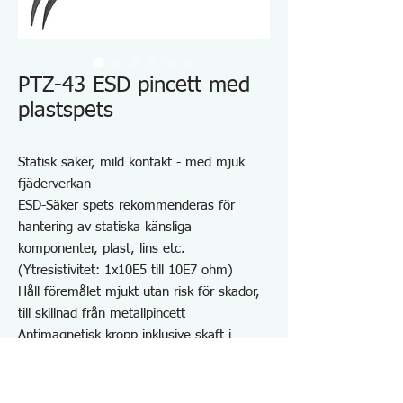
PTZ-43 ESD pincett med
plastspets
Statisk säker, mild kontakt - med mjuk
fjäderverkan
ESD-Säker spets rekommenderas för
hantering av statiska känsliga
komponenter, plast, lins etc.
(Ytresistivitet: 1x10E5 till 10E7 ohm)
Håll föremålet mjukt utan risk för skador,
till skillnad från metallpincett
Antimagnetisk kropp inklusive skaft i
rostfritt stål
Kemikaliebeständighet mot syra
Hög slitstark och utbytbar spets