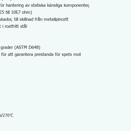
r hantering av statiska känsliga komponenter,
10E5 till 10E7 ohm)
kador, till skillnad från metallpincett
i rostfritt stål
0 grader (ASTM D648)
för att garantera prestanda för spets mot
ts/270℃