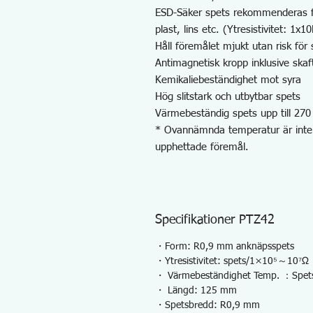
ESD-Säker spets rekommenderas fö
plast, lins etc. (Ytresistivitet: 1x
Håll föremålet mjukt utan risk för s
Antimagnetisk kropp inklusive skaft 
Kemikaliebeständighet mot syra
Hög slitstark och utbytbar spets
Värmebeständig spets upp till 27
* Ovannämnda temperatur är inte 
upphettade föremål.
Specifikationer PTZ42
・Form: R0,9 mm anknäpsspets
・Ytresistivitet: spets/1×10⁵～10⁷Ω
・ Värmebeständighet Temp. ：Spe
・ Längd: 125 mm
・Spetsbredd: R0,9 mm