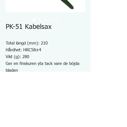
PK-51 Kabelsax
Total längd (mm): 210
Hårdhet: HRC58±4
Vikt (g): 280
Ger en finskuren yta tack vare de böjda
bladen
Hög hävstång för enkel användning
Långt blad utrustat
Klippkapacitet: vinylisolerad kabel (9 mm
ytterdiameter/22 kvadrat mm), platt kabel
(2,6 mm x 3 ledare)
Kolstål