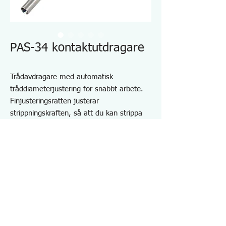
PAS-34 kontaktutdragare
Trådavdragare med automatisk
tråddiameterjustering för snabbt arbete.
Finjusteringsratten justerar
strippningskraften, så att du kan strippa
ultrafina trådar.
Kan ta bort tråd i mitten eller ta bort flera
trådar samtidigt.
Avisoleringsmått för att ställa in längden.
Utrustad med en trådskärare.
*Slidor kan inte tas av.
Specifikationer PAS34