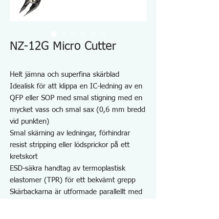
NZ-12G Micro Cutter
Helt jämna och superfina skärblad
Idealisk för att klippa en IC-ledning av en
QFP eller SOP med smal stigning med en
mycket vass och smal sax (0,6 mm bredd
vid punkten)
Smal skärning av ledningar, förhindrar
resist stripping eller lödsprickor på ett
kretskort
ESD-säkra handtag av termoplastisk
elastomer (TPR) för ett bekvämt grepp
Skärbackarna är utformade parallellt med
handtagens nivå, till skillnad från
diagonala nipper, vilket hjälper användarna