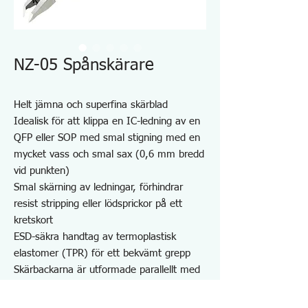
NZ-05 Spånskärare
Helt jämna och superfina skärblad
Idealisk för att klippa en IC-ledning av en
QFP eller SOP med smal stigning med en
mycket vass och smal sax (0,6 mm bredd
vid punkten)
Smal skärning av ledningar, förhindrar
resist stripping eller lödsprickor på ett
kretskort
ESD-säkra handtag av termoplastisk
elastomer (TPR) för ett bekvämt grepp
Skärbackarna är utformade parallellt med
handtagens nivå, till skillnad från
diagonala nipper, vilket hjälper användarna