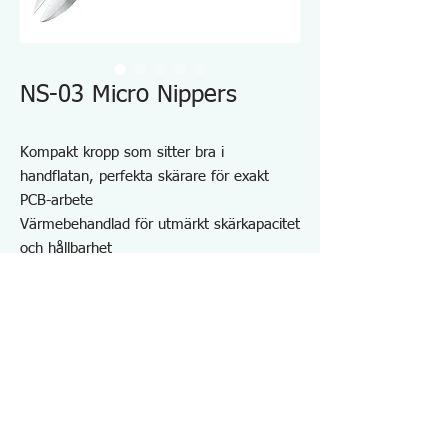
NS-03 Micro Nippers
Kompakt kropp som sitter bra i
handflatan, perfekta skärare för exakt
PCB-arbete
Värmebehandlad för utmärkt skärkapacitet
och hållbarhet
Smal skärning rekommenderas för kapning
av koppar och mjuka IC-kablar
Mjuka handtag och spiralfjäder
säkerställer upprepat och bekvämt arbete.
ESD-säkra TPR-handtag
Med öppningsvinkeljusterare