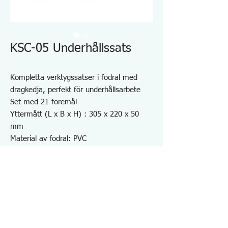
KSC-05 Underhållssats
Kompletta verktygssatser i fodral med
dragkedja, perfekt för underhållsarbete
Set med 21 föremål
Yttermått (L x B x H) : 305 x 220 x 50
mm
Material av fodral: PVC
Vikt: 2 kg
Tom väska finns också - Art.nr KSE-06
Obs: 30W lödkolv med 220-240V
användning är tillgänglig men utseendet
och designen skiljer sig från vad som visas
på bilden för 100V användning. ←SK-60ガ
ス式なので削除OK?