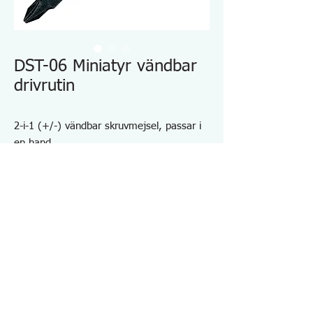
DST-06 Miniatyr vändbar
drivrutin
2-i-1 (+/-) vändbar skruvmejsel, passar i
en hand
Extra kompakt kropp, endast OA-längd 42
mm, idealisk för arbete i ett trångt
utrymme
Punktstorlek: Phillips (+) #2 / slitsad (-) 6
mm
Specifikationer DST06
・Spetsstorlek:+No.1/-4,5 mm
・ Längd: 42 mm