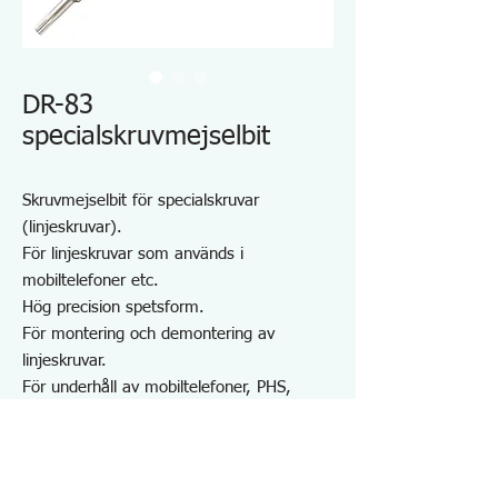
DR-83
specialskruvmejselbit
Skruvmejselbit för specialskruvar
(linjeskruvar).
För linjeskruvar som används i
mobiltelefoner etc.
Hög precision spetsform.
För montering och demontering av
linjeskruvar.
För underhåll av mobiltelefoner, PHS,
radio, PC, spelkonsoler, etc.
Kompatibel storlek: 2mm
Spetshålets diameter: φ0,7mm
Total längd: 65 mm