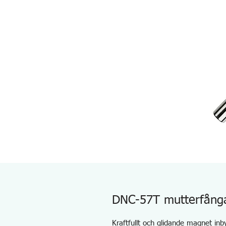
DNC-57T mutterfånga
Kraftfullt och glidande magnet inb