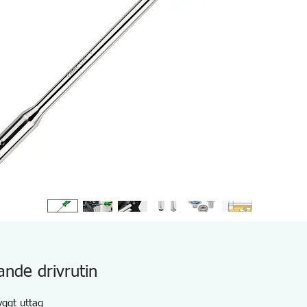
nde drivrutin
yggt uttag