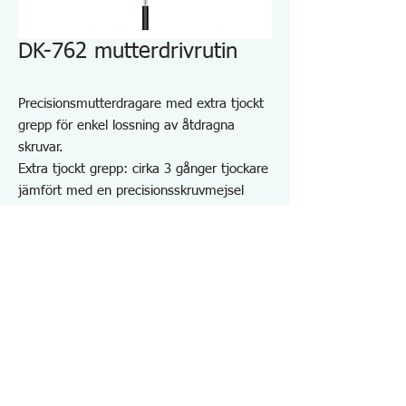
DK-762 mutterdrivrutin
Precisionsmutterdragare med extra tjockt
grepp för enkel lossning av åtdragna
skruvar.
Extra tjockt grepp: cirka 3 gånger tjockare
jämfört med en precisionsskruvmejsel
Roterande kåpa gör det svårt att skaka
skaftet, vilket förbättrar funktionen.
Antirullande design
Magnetiserad spets
För montering och demontering av
sexkantiga bultar och muttrar.
Specifikationer DK762