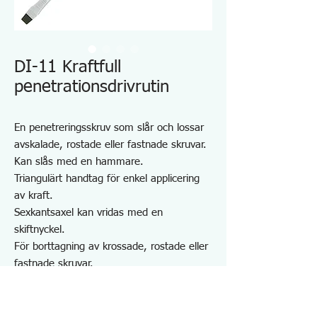
DI-11 Kraftfull
penetrationsdrivrutin
En penetreringsskruv som slår och lossar
avskalade, rostade eller fastnade skruvar.
Kan slås med en hammare.
Triangulärt handtag för enkel applicering
av kraft.
Sexkantsaxel kan vridas med en
skiftnyckel.
För borttagning av krossade, rostade eller
fastnade skruvar.
För montering och borttagning av
stjärnskruvar.
Spetsstorlek: ⊕Nr.2