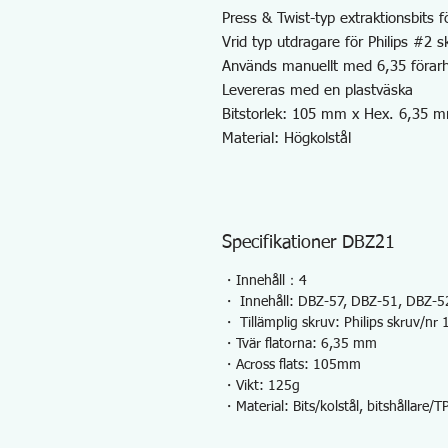
Press & Twist-typ extraktionsbits 
Vrid typ utdragare för Philips #2 s
Används manuellt med 6,35 förar
Levereras med en plastväska
Bitstorlek: 105 mm x Hex. 6,35 
Material: Högkolstål
Specifikationer DBZ21
・Innehåll：4
・ Innehåll: DBZ-57, DBZ-51, DBZ-5
・ Tillämplig skruv: Philips skruv/nr 
・Tvär flatorna: 6,35 mm
・Across flats: 105mm
・Vikt: 125g
・Material: Bits/kolstål, bitshållare/T