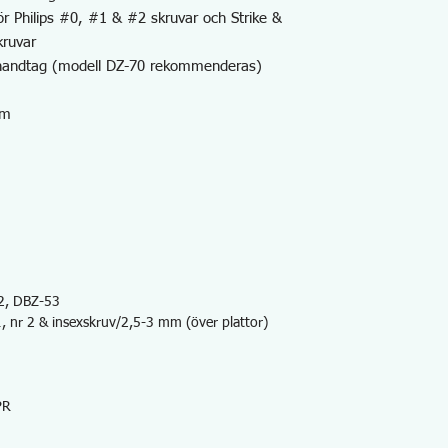
för Philips #0, #1 & #2 skruvar och Strike &
kruvar
handtag (modell DZ-70 rekommenderas)
mm
2, DBZ-53
1, nr 2 & insexskruv/2,5-3 mm (över plattor)
PR