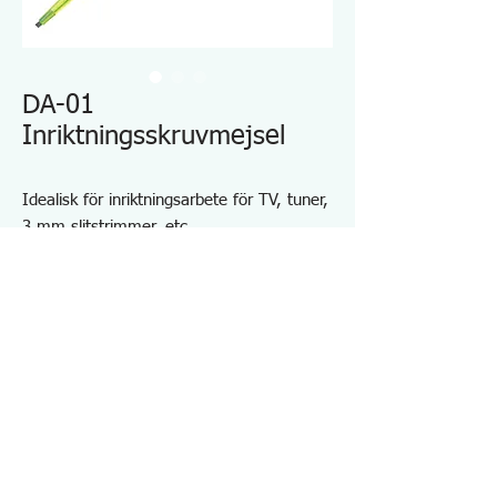
DA-01
Inriktningsskruvmejsel
Idealisk för inriktningsarbete för TV, tuner,
3 mm slitstrimmer, etc.
Används under en högfrekvent ström
Blad av SK stål - Spetsstorlek 2,0(W) x
0,5(T) mm
Total längd: DA-01 154mm, DA-02
204mm
Specifikationer DA01
・Spetsstorlek:-2×0,5 mm
・Längd: 156,5 mm