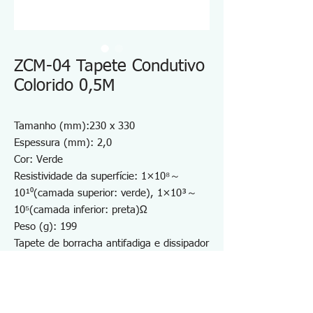
ZCM-04 Tapete Condutivo
Colorido 0,5M
Tamanho (mm):230 x 330
Espessura (mm): 2,0
Cor: Verde
Resistividade da superfície: 1×10⁸～
10¹⁰(camada superior: verde), 1×10³～
10⁵(camada inferior: preta)Ω
Peso (g): 199
Tapete de borracha antifadiga e dissipador
de estática que proporciona conforto de
amortecimento
Tapete de cor verde que é suave para os
olhos humanos