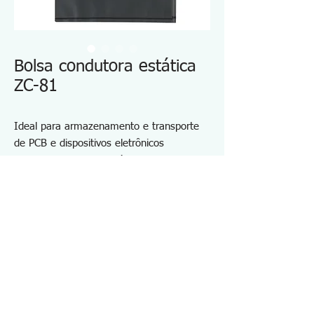
Bolsa condutora estática
ZC-81
Ideal para armazenamento e transporte
de PCB e dispositivos eletrônicos
Resistividade de superfície: 5x10e3 ohm
ou menos
Cor: Preto
Espessura: 0,05 mm
Material: polietileno (carbono contido)
Tamanho: 100×150 mm
Especificações ZC81