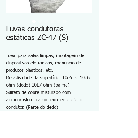
Luvas condutoras
estáticas ZC-47 (S)
Ideal para salas limpas, montagem de
dispositivos eletrônicos, manuseio de
produtos plásticos, etc.
Resistividade da superfície: 10e5 ～ 10e6
ohm (dedo) 10E7 ohm (palma)
Sulfeto de cobre misturado com
acrílico/nylon cria um excelente efeito
condutor. (Parte do dedo)
Monofilamento sem costura e sem poeira
O tingimento químico do elemento
condutor apresenta menor redução da
condutividade, suportando lavagens