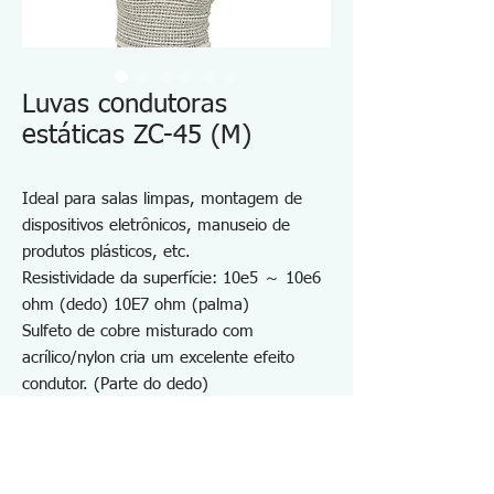
Luvas condutoras
estáticas ZC-45 (M)
Ideal para salas limpas, montagem de
dispositivos eletrônicos, manuseio de
produtos plásticos, etc.
Resistividade da superfície: 10e5 ～ 10e6
ohm (dedo) 10E7 ohm (palma)
Sulfeto de cobre misturado com
acrílico/nylon cria um excelente efeito
condutor. (Parte do dedo)
Monofilamento sem costura e sem poeira
O tingimento químico do elemento
condutor apresenta menor redução da
condutividade, suportando lavagens