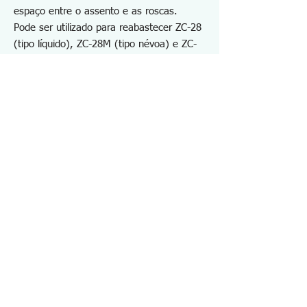
espaço entre o assento e as roscas.
Pode ser utilizado para reabastecer ZC-28
(tipo líquido), ZC-28M (tipo névoa) e ZC-
29 (tipo espuma).
*Teste previamente em uma área discreta
para evitar possíveis manchas ou
descoloração.
*Após a remoção da ferrugem, enxágue
imediatamente com bastante água e
aplique um tratamento antiferrugem.
*Não reutilize peças mecânicas, como
molas, correntes e parafusos que estejam
sujeitos a muita força, mesmo após a
remoção da ferrugem.
Especificações ZC26
・Conteúdo: 420ml