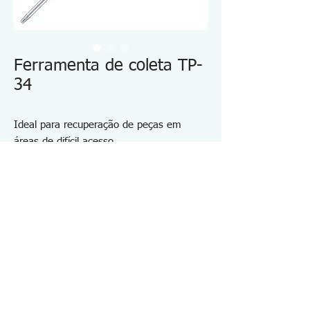
Ferramenta de coleta TP-
34
Ideal para recuperação de peças em
áreas de difícil acesso
Eixo flexível que se adapta a qualquer
espaço apertado
Ponta magnética potente de neodímio
Vem com uma alça de plástico para fácil
manuseio
Especificações TP34
・Comprimento: 350 mm
・Comprimento do eixo: 313 mm