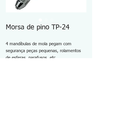
Morsa de pino TP-24
4 mandíbulas de mola pegam com
segurança peças pequenas, rolamentos
de esferas, parafusos, etc.
Adequado para trabalhos de montagem
de instrumentos de precisão
Ideal para trabalhos de coleta, mesmo
em áreas de difícil acesso
250 milímetros
Especificações TP24
・Tamanho aplicável: 0,1 a 3,2 mm
・Comprimento: 95 mm