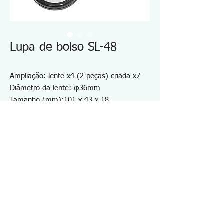
Lupa de bolso SL-48
Ampliação: lente x4 (2 peças) criada x7
Diâmetro da lente: φ36mm
Tamanho (mm):101 x 43 x 18
Peso (g) : 54
2 lentes criam x7
Para inspeção de PCB, correção de cores,
etc.
Lente de vidro
Especificações SL48
・Ampliação: lente ×4 (2 peças) cria ×7
・Diâmetro da lente: φ30mm