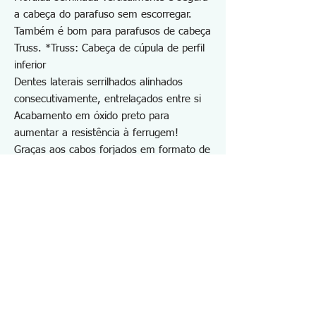
a cabeça do parafuso sem escorregar.
Também é bom para parafusos de cabeça
Truss. *Truss: Cabeça de cúpula de perfil
inferior
Dentes laterais serrilhados alinhados
consecutivamente, entrelaçados entre si
Acabamento em óxido preto para
aumentar a resistência à ferrugem!
Graças aos cabos forjados em formato de
T, a capa do cabo não torce nem
escorrega durante o uso pesado.
Furo de tira para cabo 1/TT, 2/TT
equipado
Para extrair parafusos de formato
especial, descascados, danificados,
enferrujados, congelados
Ideal para reparo e manutenção de
máquinas, automóveis, motocicletas,