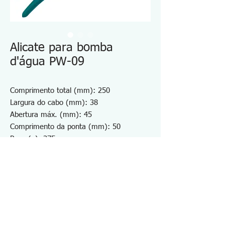
Alicate para bomba
d'água PW-09
Comprimento total (mm): 250
Largura do cabo (mm): 38
Abertura máx. (mm): 45
Comprimento da ponta (mm): 50
Peso (g): 375
Alavanca de junta ranhurada para trabalho
pesado
Mandíbulas serrilhadas com pega suave
ao toque
Material: S55C
Aço carbono