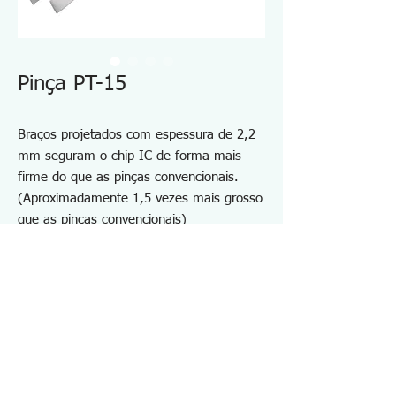
Pinça PT-15
Braços projetados com espessura de 2,2
mm seguram o chip IC de forma mais
firme do que as pinças convencionais.
(Aproximadamente 1,5 vezes mais grosso
que as pinças convencionais)
Braços rígidos não conseguem dobrar
facilmente e seguram um componente
pequeno com muita firmeza.
Aço inoxidável antimagnético AISI304
(SUS304)
Antiácido e anticorrosivo